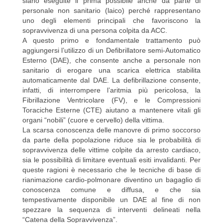
siano eseguite il prima possibile anche da parte di
personale non sanitario (laico) perché rappresentano
uno degli elementi principali che favoriscono la
404
sopravvivenza di una persona colpita da ACC.
A questo primo e fondamentale trattamento può
aggiungersi l’utilizzo di un Defibrillatore semi-Automatico
Esterno (DAE), che consente anche a personale non
sanitario di erogare una scarica elettrica stabilita
automaticamente dal DAE. La defibrillazione consente,
infatti, di interrompere l’aritmia più pericolosa, la
Fibrillazione Ventricolare (FV), e le Compressioni
Toraciche Esterne (CTE) aiutano a mantenere vitali gli
organi “nobili” (cuore e cervello) della vittima.
Not Found
La scarsa conoscenza delle manovre di primo soccorso
da parte della popolazione riduce sia le probabilità di
The resource requested could not be found on this server!
sopravvivenza delle vittime colpite da arresto cardiaco,
sia le possibilità di limitare eventuali esiti invalidanti. Per
queste ragioni è necessario che le tecniche di base di
rianimazione cardio-polmonare diventino un bagaglio di
conoscenza comune e diffusa, e che sia
tempestivamente disponibile un DAE al fine di non
spezzare la sequenza di interventi delineati nella
“Catena della Sopravvivenza”.