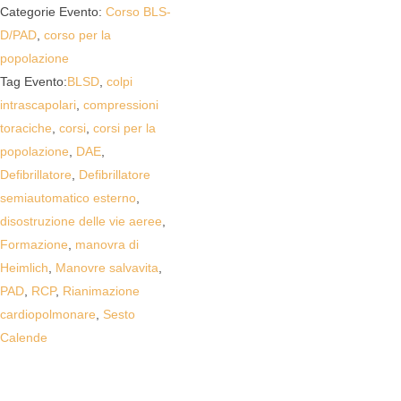
Categorie Evento:
Corso BLS-
D/PAD
,
corso per la
popolazione
Tag Evento:
BLSD
,
colpi
intrascapolari
,
compressioni
toraciche
,
corsi
,
corsi per la
popolazione
,
DAE
,
Defibrillatore
,
Defibrillatore
semiautomatico esterno
,
disostruzione delle vie aeree
,
Formazione
,
manovra di
Heimlich
,
Manovre salvavita
,
PAD
,
RCP
,
Rianimazione
cardiopolmonare
,
Sesto
Calende