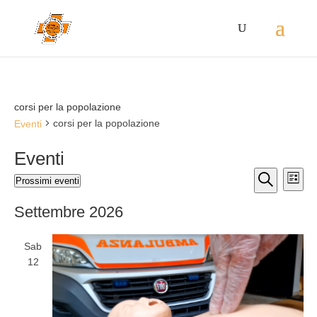
corsi per la popolazione
corsi per la popolazione
Eventi
Eventi
Eventi
Eve
Prossimi eventi
Lista
Vis
Ricerca
Seleziona
Cerca
Nav
la
e
Settembre 2026
data.
viste
Navigaz
Sab
12