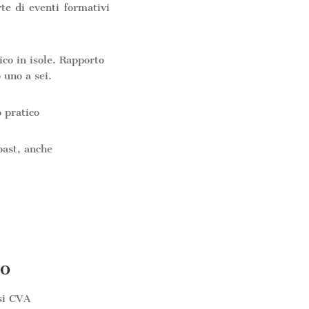
rte di eventi formativi
co in isole. Rapporto
 uno a sei.
 pratico
past, anche
o
si CVA