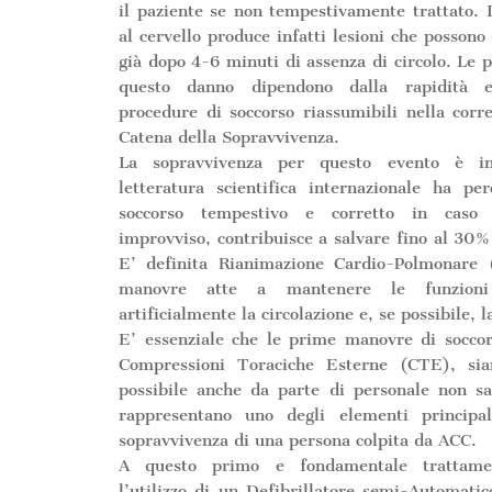
il paziente se non tempestivamente trattato. 
al cervello produce infatti lesioni che possono 
già dopo 4-6 minuti di assenza di circolo. Le p
questo danno dipendono dalla rapidità e 
procedure di soccorso riassumibili nella corre
Catena della Sopravvivenza.
La sopravvivenza per questo evento è i
letteratura scientifica internazionale ha p
soccorso tempestivo e corretto in caso 
improvviso, contribuisce a salvare fino al 30%
E’ definita Rianimazione Cardio-Polmonare 
manovre atte a mantenere le funzioni 
artificialmente la circolazione e, se possibile, l
E’ essenziale che le prime manovre di soccor
Compressioni Toraciche Esterne (CTE), sia
possibile anche da parte di personale non sa
rappresentano uno degli elementi principal
sopravvivenza di una persona colpita da ACC.
A questo primo e fondamentale trattame
l’utilizzo di un Defibrillatore semi-Automat