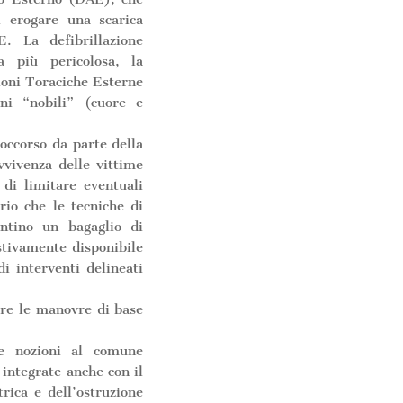
i erogare una scarica
E. La defibrillazione
ia più pericolosa, la
ioni Toraciche Esterne
ni “nobili” (cuore e
occorso da parte della
vvivenza delle vittime
à di limitare eventuali
ario che le tecniche di
ntino un bagaglio di
stivamente disponibile
i interventi delineati
re le manovre di base
te nozioni al comune
 integrate anche con il
trica e dell’ostruzione