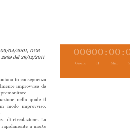
000
:
00
:
00
:
del 03/04/2001, DGR
2869 del 29/12/2011
Giorno
H
Min.
S
muoiono in conseguenza
talmente improvvisa da
 premonitore.
uazione nella quale il
 in modo improvviso,
.
a di circolazione. La
a rapidamente a morte