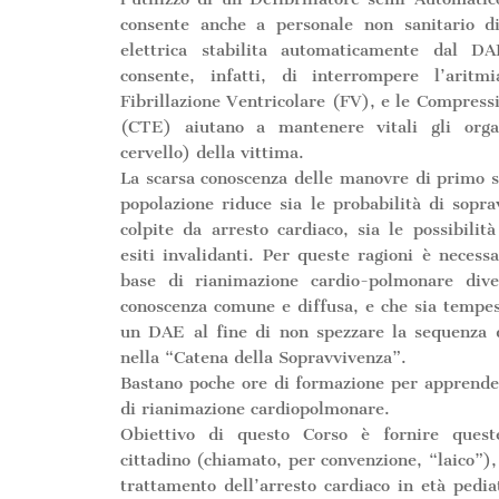
consente anche a personale non sanitario d
elettrica stabilita automaticamente dal DA
consente, infatti, di interrompere l’aritm
Fibrillazione Ventricolare (FV), e le Compress
(CTE) aiutano a mantenere vitali gli orga
cervello) della vittima.
La scarsa conoscenza delle manovre di primo s
popolazione riduce sia le probabilità di sopra
colpite da arresto cardiaco, sia le possibilit
esiti invalidanti. Per queste ragioni è necess
base di rianimazione cardio-polmonare dive
conoscenza comune e diffusa, e che sia tempe
un DAE al fine di non spezzare la sequenza d
nella “Catena della Sopravvivenza”.
Bastano poche ore di formazione per apprende
di rianimazione cardiopolmonare.
Obiettivo di questo Corso è fornire ques
cittadino (chiamato, per convenzione, “laico”),
trattamento dell’arresto cardiaco in età pedia