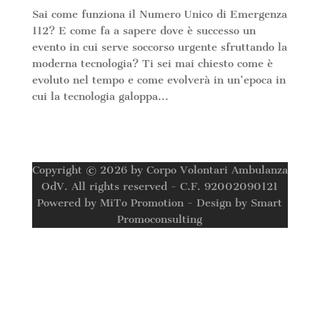
Sai come funziona il Numero Unico di Emergenza
112? E come fa a sapere dove è successo un
evento in cui serve soccorso urgente sfruttando la
moderna tecnologia? Ti sei mai chiesto come è
evoluto nel tempo e come evolverà in un’epoca in
cui la tecnologia galoppa...
Copyright © 2026 by Corpo Volontari Ambulanza
OdV. All rights reserved - C.F. 92002090121
Powered by MiTo Promotion - Design by Smart
Promoconsulting