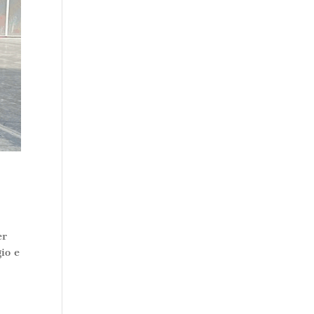
er
io e