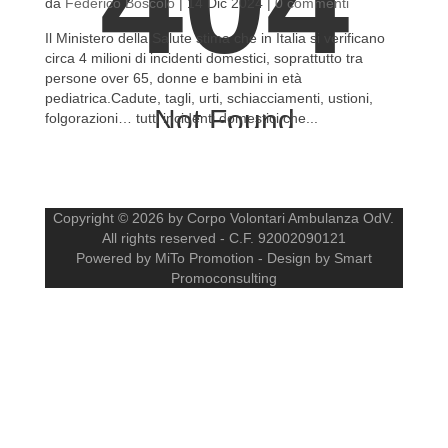
404
da
Federico Boscolo
|
14 Dic 2024
|
0 commenti
Il Ministero della Salute stima che in Italia si verificano
circa 4 milioni di incidenti domestici, soprattutto tra
persone over 65, donne e bambini in età
pediatrica.Cadute, tagli, urti, schiacciamenti, ustioni,
Not Found
folgorazioni… tutti incidenti domestici che...
The resource requested could not be found on this server!
Copyright © 2026 by Corpo Volontari Ambulanza OdV.
All rights reserved - C.F. 92002090121
Powered by MiTo Promotion - Design by Smart
Promoconsulting