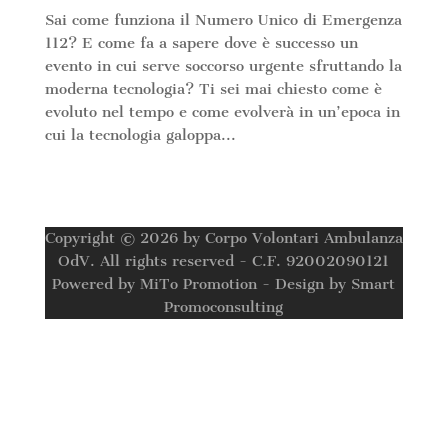
Sai come funziona il Numero Unico di Emergenza
112? E come fa a sapere dove è successo un
evento in cui serve soccorso urgente sfruttando la
moderna tecnologia? Ti sei mai chiesto come è
evoluto nel tempo e come evolverà in un’epoca in
cui la tecnologia galoppa...
Copyright © 2026 by Corpo Volontari Ambulanza
OdV. All rights reserved - C.F. 92002090121
Powered by MiTo Promotion - Design by Smart
Promoconsulting