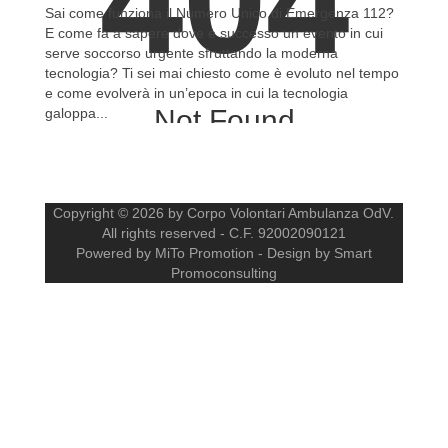
404
Sai come funziona il Numero Unico di Emergenza 112?
E come fa a sapere dove è successo un evento in cui
serve soccorso urgente sfruttando la moderna
tecnologia? Ti sei mai chiesto come è evoluto nel tempo
e come evolverà in un’epoca in cui la tecnologia
Not Found
galoppa...
The resource requested could not be found on this server!
Copyright © 2026 by Corpo Volontari Ambulanza OdV.
All rights reserved - C.F. 92002090121
Powered by MiTo Promotion - Design by Smart
Promoconsulting