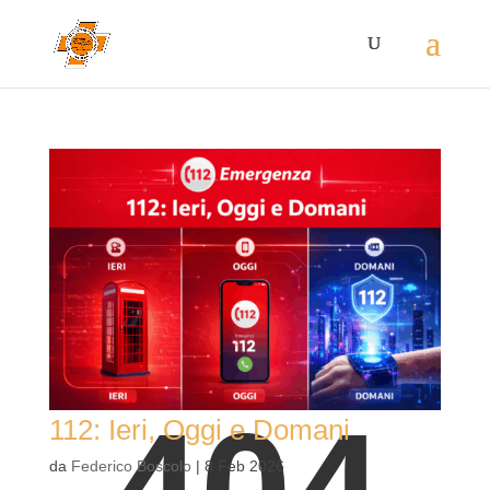
112: Ieri, Oggi e Domani
da
Federico Boscolo
|
8 Feb 2026