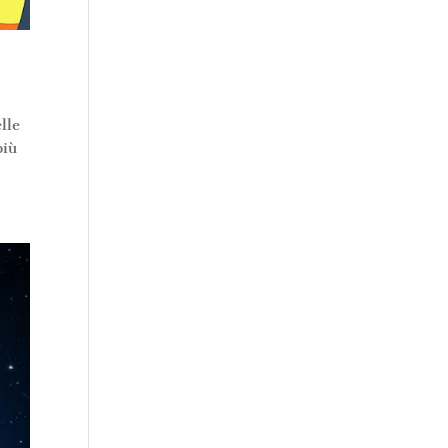
lle
più