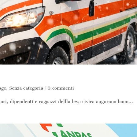
age
,
Senza categoria
|
0 commenti
ntari, dipendenti e raggazzi dellla leva civica augurano buon...