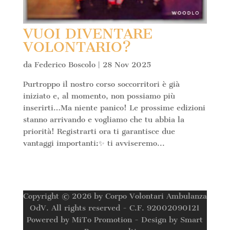
VUOI DIVENTARE
VOLONTARIO?
da
Federico Boscolo
|
28 Nov 2025
Purtroppo il nostro corso soccorritori è già
iniziato e, al momento, non possiamo più
inserirti…Ma niente panico! Le prossime edizioni
stanno arrivando e vogliamo che tu abbia la
priorità! Registrarti ora ti garantisce due
vantaggi importanti:✨ ti avviseremo...
Copyright © 2026 by Corpo Volontari Ambulanza
OdV. All rights reserved - C.F. 92002090121
Powered by MiTo Promotion - Design by Smart