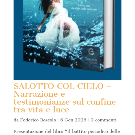
SALOTTO COL CIELO –
Narrazione e
testimonianze sul confine
tra vita e luce
da
Federico Boscolo
|
6 Gen 2026
|
0 commenti
Presentazione del libro “Il battito periodico delle