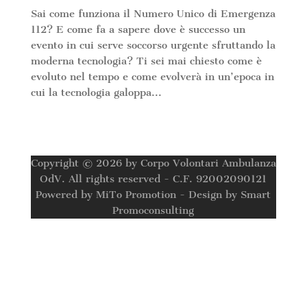
Sai come funziona il Numero Unico di Emergenza
112? E come fa a sapere dove è successo un
evento in cui serve soccorso urgente sfruttando la
moderna tecnologia? Ti sei mai chiesto come è
evoluto nel tempo e come evolverà in un’epoca in
cui la tecnologia galoppa...
Copyright © 2026 by Corpo Volontari Ambulanza
OdV. All rights reserved - C.F. 92002090121
Powered by MiTo Promotion - Design by Smart
Promoconsulting