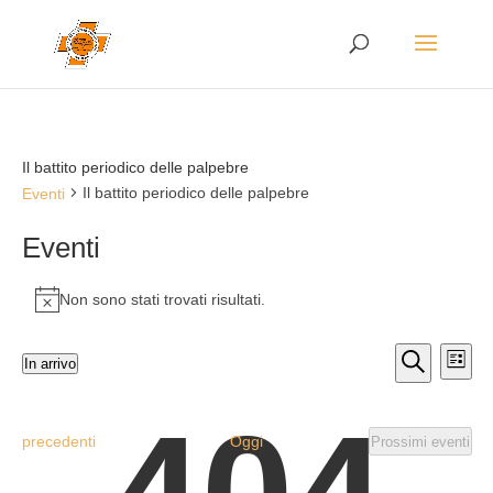
Il battito periodico delle palpebre
Il battito periodico delle palpebre
Eventi
Eventi
Non sono stati trovati risultati.
Notice
Eventi
Eve
In arrivo
Lista
Vis
Ricerca
Seleziona
Cerca
Nav
la
e
data.
viste
Eventi
precedenti
Oggi
Prossimi eventi
Navigaz