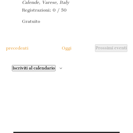
Calende, Varese, Italy
Registrazioni: 0 / 50
Gratuito
Eventi
precedenti
Oggi
Prossimi eventi
Iscriviti al calendario