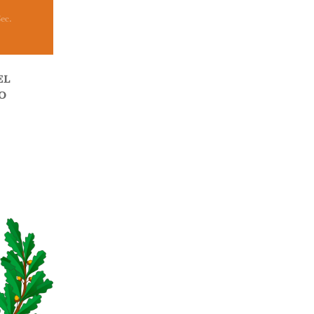
ec.
EL
O