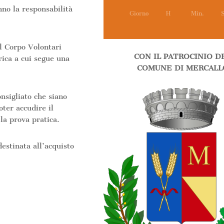
nno la responsabilità
Giorno
H
Min.
S
l Corpo Volontari
CON IL PATROCINIO D
ica a cui segue una
COMUNE DI MERCALL
nsigliato che siano
oter accudire il
la prova pratica.
destinata all’acquisto