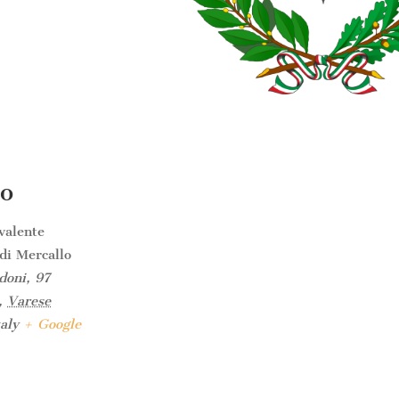
o
ivalente
i Mercallo
doni, 97
,
Varese
taly
+ Google